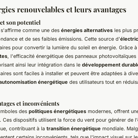
gies renouvelables et leurs avantages
et son potentiel
s'affirme comme une des
énergies alternatives
les plus p
ndance et de ses faibles émissions. Cette source d'
électri
res pour convertir la lumière du soleil en énergie. Grâce à 
tes
, l'efficacité énergétique des panneaux photovoltaïques
isant ainsi leur intégration dans le
développement durabl
laires sont faciles à installer et peuvent être adaptées à div
autonomisation énergétique
des utilisateurs tout en réduisa
ntages et inconvénients
ymboles des
politiques énergétiques
modernes, offrent un
 Ces dispositifs utilisent la force du vent pour générer de l’
ue, contribuant à la
transition énergétique
mondiale. Malgré
entent certains inconvénients, tels que l'impact visuel sur l