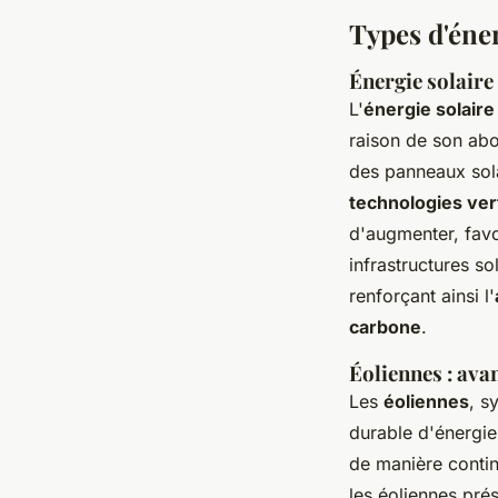
Types d'éner
Énergie solaire 
L'
énergie solaire
raison de son abo
des panneaux solai
technologies ver
d'augmenter, favor
infrastructures so
renforçant ainsi l'
carbone
.
Éoliennes : ava
Les
éoliennes
, s
durable d'énergie.
de manière contin
les éoliennes prés