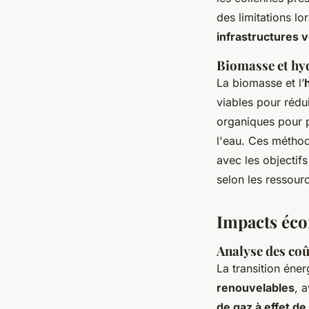
des limitations lo
infrastructures 
Biomasse et hyd
La biomasse et l’
viables pour rédu
organiques pour pr
l'eau. Ces méthod
avec les objectifs
selon les ressourc
Impacts éco
Analyse des coût
La transition éne
renouvelables
, 
de gaz à effet de