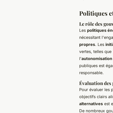
Politiques e
Le rôle des gou
Les
politiques é
nécessitant l'en
propres
. Les
ini
vertes, telles qu
l'
autonomisation
publiques est ég
responsable.
Évaluation des 
Pour évaluer les 
objectifs clairs a
alternatives
est e
De nombreux gou