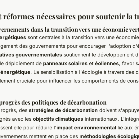
t réformes nécessaires pour soutenir la t
vernements dans la transition vers une économie ver
nergétiques
sont centrales à la transition vers une économie
gagement des gouvernements pour encourager l'adoption d'
tiatives gouvernementales
soutiennent le développement d'
e le déploiement de
panneaux solaires
et
éoliennes
, favoris
 énergétique
. La sensibilisation à l'écologie à travers de
alement cruciale pour influencer les comportements de co
progrès des politiques de décarbonation
progrès, des
stratégies de décarbonation
doivent s'appuye
lignés avec les
objectifs climatiques
internationaux. L'intégr
ssentielle pour réduire l'
impact environnemental
lié aux én
vernements mettent en place des
méthodologies écologiq