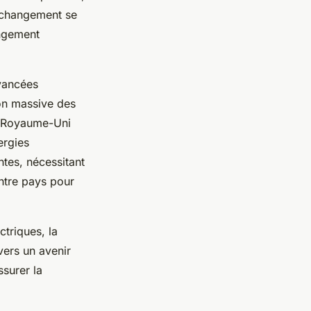
n changement se
angement
avancées
on massive des
u Royaume-Uni
ergies
ntes, nécessitant
ntre pays pour
triques, la
vers un avenir
ssurer la