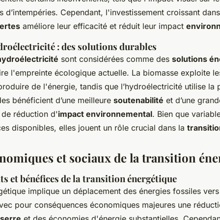
rs d’intempéries. Cependant, l'investissement croissant dans
vertes
améliore leur efficacité et réduit leur impact
environ
roélectricité : des solutions durables
hydroélectricité
sont considérées comme des
solutions é
ire l'empreinte écologique actuelle. La biomasse exploite le
oduire de l'énergie, tandis que l’hydroélectricité utilise la
es bénéficient d’une meilleure
soutenabilité
et d’une grand
 de réduction d'
impact environnemental
. Bien que variabl
es disponibles, elles jouent un rôle crucial dans la
transiti
nomiques et sociaux de la transition éne
s et bénéfices de la transition énergétique
rgétique implique un déplacement des énergies fossiles ver
avec pour conséquences économiques majeures une réduct
 serre
et des économies d'énergie substantielles. Cependant