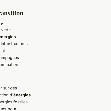
ransition
te
 verte,
énergies
infrastructures
ant
s campagnes
nsommation
r sur des
ation d'
énergies
ergies fossiles.
ues
pour