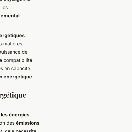
 les
nemental
.
nergétiques
s matières
 puissance de
e compatibilité
es en capacité
on énergétique
.
rgétique
s
les énergies
ion des
émissions
, cela nécessite