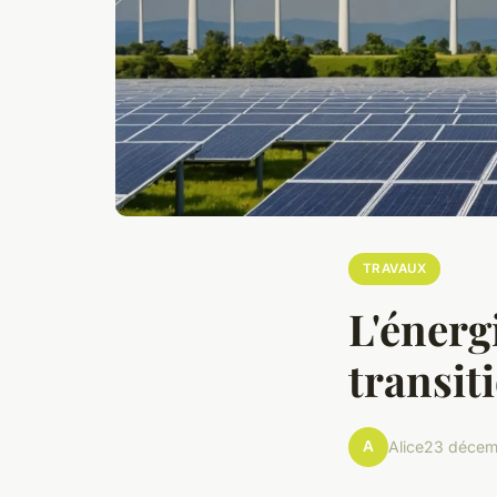
TRAVAUX
L'énerg
transiti
A
Alice
23 décem