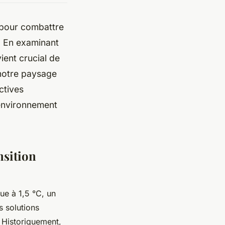
 pour combattre
e. En examinant
ient crucial de
notre paysage
ctives
'environnement
nsition
que à 1,5 °C, un
s solutions
. Historiquement,