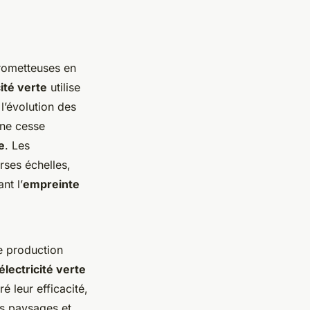
rometteuses en
cité verte
utilise
l’évolution des
 ne cesse
e
. Les
erses échelles,
nt l’
empreinte
e production
électricité verte
 leur efficacité,
es paysages et