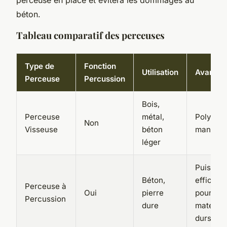
béton.
Tableau comparatif des perceuses
Type de
Fonction
Utilisation
Avantag
Perceuse
Percussion
Bois,
Perceuse
métal,
Polyvale
Non
Visseuse
béton
maniabl
léger
Puissant
Béton,
efficace
Perceuse à
Oui
pierre
pour les
Percussion
dure
matéria
durs