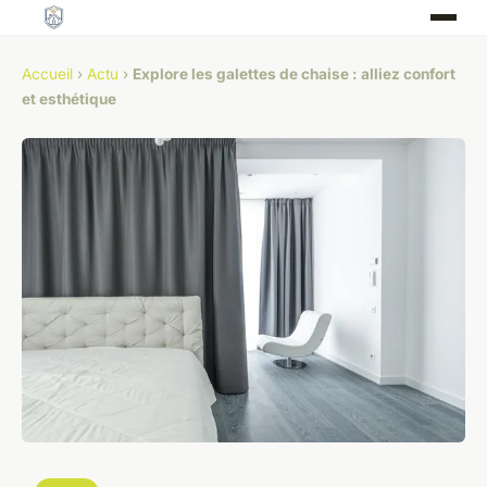
Accueil
›
Actu
›
Explore les galettes de chaise : alliez confort
et esthétique