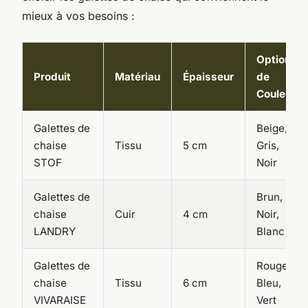
mieux à vos besoins :
Options
Produit
Matériau
Épaisseur
de
Couleurs
Galettes de
Beige,
chaise
Tissu
5 cm
Gris,
STOF
Noir
Galettes de
Brun,
chaise
Cuir
4 cm
Noir,
LANDRY
Blanc
Galettes de
Rouge,
chaise
Tissu
6 cm
Bleu,
VIVARAISE
Vert